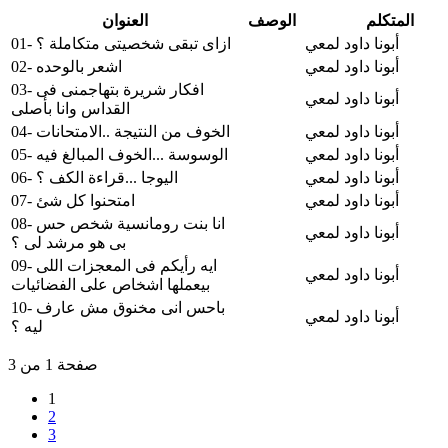
المتكلم
الوصف
العنوان
أبونا داود لمعي
01- ازاى تبقى شخصيتى متكاملة ؟
أبونا داود لمعي
02- اشعر بالوحده
03- افكار شريرة بتهاجمنى فى
أبونا داود لمعي
القداس وانا بأصلى
أبونا داود لمعي
04- الخوف من النتيجة ..الامتحانات
أبونا داود لمعي
05- الوسوسة ...الخوف المبالغ فيه
أبونا داود لمعي
06- اليوجا ...قراءة الكف ؟
أبونا داود لمعي
07- امتحنوا كل شئ
08- انا بنت رومانسية شخص حس
أبونا داود لمعي
بى هو مرشد لى ؟
09- ايه رأيكم فى المعجزات اللى
أبونا داود لمعي
بيعملها اشخاص على الفضائيات
10- باحس انى مخنوق مش عارف
أبونا داود لمعي
ليه ؟
صفحة 1 من 3
1
2
3