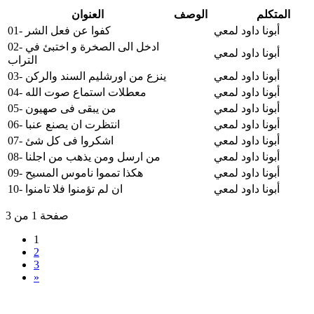
المتكلم
الوصف
العنوان
أبونا داود لمعي
01- كفوا عن فعل الشر
02- ادخل الى الصخرة و اختبئ في
أبونا داود لمعي
التراب
أبونا داود لمعي
03- ينزع من اورشليم السند والركن
أبونا داود لمعي
04- معطلات استماع صوت الله
أبونا داود لمعي
05- من يبقى فى صهيون
أبونا داود لمعي
06- انتظرت ان يصنع عنبا
أبونا داود لمعي
07- اشكروا فى كل شئ
أبونا داود لمعي
08- من ارسل ومن يذهب من اجلنا
أبونا داود لمعي
09- هكذا تمموا ناموس المسيح
أبونا داود لمعي
10- ان لم تؤمنوا فلا تامنوا
صفحة 1 من 3
1
2
3
»