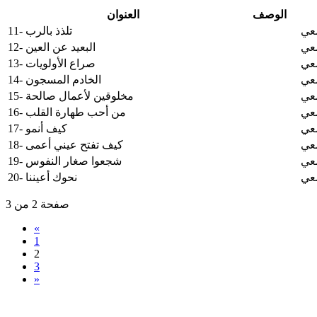
الوصف
العنوان
معي
11- تلذذ بالرب
معي
12- البعيد عن العين
معي
13- صراع الأولويات
معي
14- الخادم المسجون
معي
15- مخلوقين لأعمال صالحة
معي
16- من أحب طهارة القلب
معي
17- كيف أنمو
معي
18- كيف تفتح عيني أعمى
معي
19- شجعوا صغار النفوس
معي
20- نحوك أعيننا
صفحة 2 من 3
«
1
2
3
»