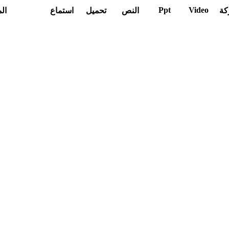
Ppt
Video
كة
النص
تحميل
استماع
ال