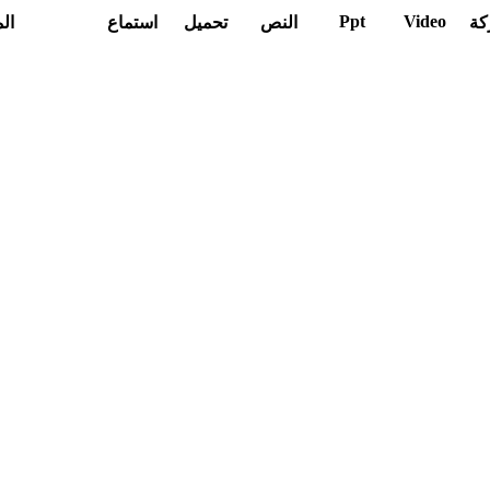
Ppt
Video
كة
النص
تحميل
استماع
ال