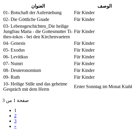
الوصف
العنوان
01- Botschaft der Auferstehung
Für Kinder
02- Die Göttliche Gnade
Für Kinder
03- Lebensgeschichten_Die heilige
Jungfrau Maria - die Gottesmutter Ti-
Für Kinder
theo-tokos - bei den Kirchenvaetern
04- Genesis
Für Kinder
05- Exodus
Für Kinder
06- Levitikus
Für Kinder
07- Numri
Für Kinder
08- Deuteronomium
Für Kinder
09- Ruth
Für Kinder
10- Heilige Stille und das geheime
Erster Sonntag im Monat Kiah
Gespräch mit dem Herrn
صفحة 1 من 3
1
2
3
»