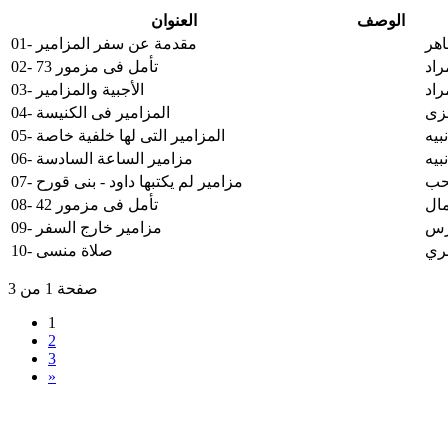
الوصف
العنوان
اهر
01- مقدمة عن سفر المزامير
راد
02- تأمل فى مزمور 73
راد
03- الأجبية والمزامير
مزى
04- المزامير فى الكنيسة
نبيه
05- المزامير التى لها خلفية خاصة
نبيه
06- مزامير الساعة السادسة
حب
07- مزامير لم يكتبها داود - بنى قورح
مال
08- تأمل فى مزمور 42
رس
09- مزامير خارج السفر
ري
10- صلاة منسى
صفحة 1 من 3
1
2
3
»