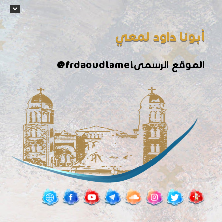
أبونا داود لمعي
الموقع الرسمى
@frdaoudlamei