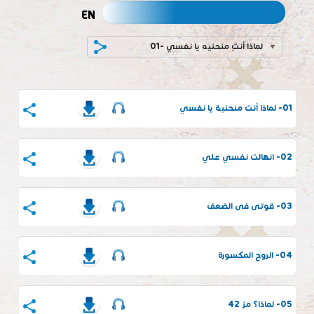
EN
01- لماذا أنتِ منحنيه يا نفسي
01- لماذا أنت منحنية يا نفسي
02- انهالت نفسي علي
03- قوتى فى الضعف
04- الروح المكسورة
05- لماذا؟ مز 42