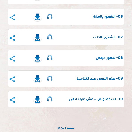
06- الشعور بالمرارة
07- الشعور بالذنب
08- شعور الرفض
09- صغر النفس عند التلاميذ
10- استحملونى .. مش عارف اتغير
صفحة 1 من 3