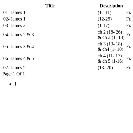
Title
Description
01- James 1
(1 - 11)
Fr.
02- James 1
(12-25)
Fr.
03- James 2
(1-17)
Fr.
ch 2 (18- 26)
04- James 2 & 3
Fr.
& ch 3 (1- 13)
ch 3 (13- 18)
05- James 3 & 4
Fr.
& ch4 (1- 10)
ch 4 (11- 17)
06- James 4 & 5
Fr.
& ch 5 (1-16)
07- James 5
(13- 20)
Fr.
Page 1 Of 1
1