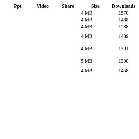
Ppt
Video
Share
Size
Downloads
4 MB
1570
4 MB
1488
4 MB
1588
4 MB
1439
4 MB
1391
5 MB
1380
4 MB
1458