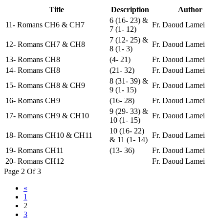
Title
Description
Author
6 (16- 23) &
11- Romans CH6 & CH7
Fr. Daoud Lamei
7 (1- 12)
7 (12- 25) &
12- Romans CH7 & CH8
Fr. Daoud Lamei
8 (1- 3)
13- Romans CH8
(4- 21)
Fr. Daoud Lamei
14- Romans CH8
(21- 32)
Fr. Daoud Lamei
8 (31- 39) &
15- Romans CH8 & CH9
Fr. Daoud Lamei
9 (1- 15)
16- Romans CH9
(16- 28)
Fr. Daoud Lamei
9 (29- 33) &
17- Romans CH9 & CH10
Fr. Daoud Lamei
10 (1- 15)
10 (16- 22)
18- Romans CH10 & CH11
Fr. Daoud Lamei
& 11 (1- 14)
19- Romans CH11
(13- 36)
Fr. Daoud Lamei
20- Romans CH12
Fr. Daoud Lamei
Page 2 Of 3
«
1
2
3