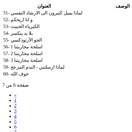
الوصف
العنوان
51- لماذا يميل كثيرون الى الارشاد النفسي
52- و انا اريحكم
53- الكبرياء الخبيث
54- بلا يد ينكسر
55- الجو الأرثوذكسي
56- اسلحة محاربتنا 1
57- اسلحة محاربتنا 2
58- اسلحة محاربتنا 3
59- لماذا ارسلتني - الندم المزعج
60- خوف الله
صفحة 6 من 7
«
1
2
3
4
5
6