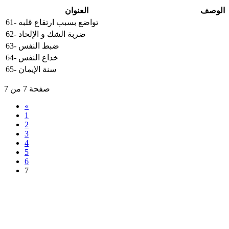
الوصف
العنوان
61- تواضع بسبب ارتفاع قلبه
62- ضربة الشك و الإلحاد
63- ضبط النفس
64- خداع النفس
65- سنة الإيمان
صفحة 7 من 7
«
1
2
3
4
5
6
7