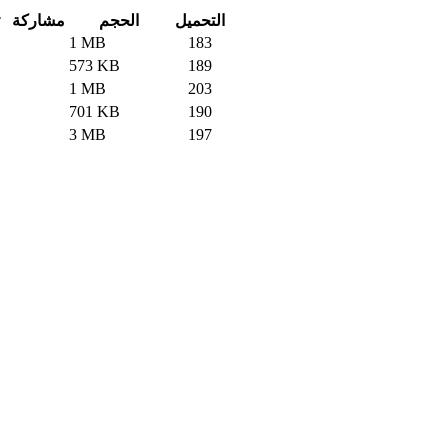
التحميل
الحجم
مشاركة
1 MB
183
573 KB
189
1 MB
203
701 KB
190
3 MB
197