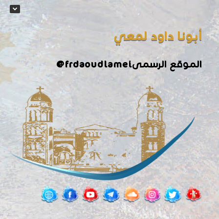
أبونا داود لمعي
الموقع الرسمى
@frdaoudlamei