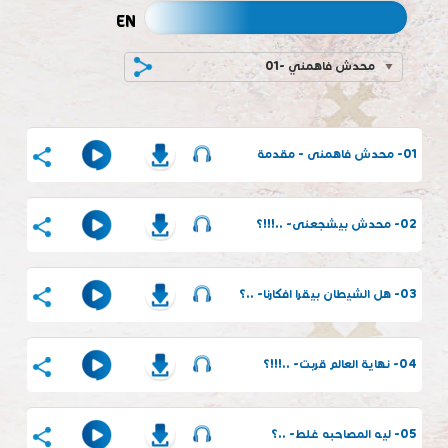
EN
01- محدش فاهمني
01- محدش فاهمنى - مقدمة
02- محدش بيشجعنى- ..!!!؟
03- هل الشيطان بيقرا افكارنا- ..؟
04- نهاية العالم قربت- ..!!!؟
05- ليه المصاحبه غلط- ..؟