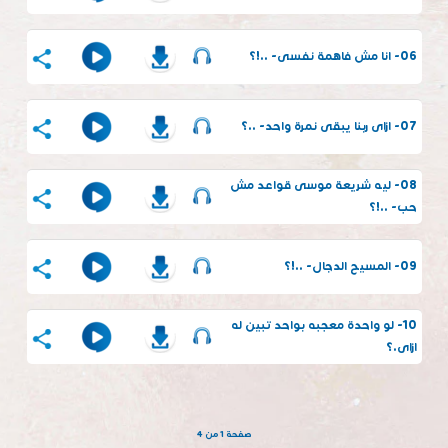
06- انا مش فاهمة نفسى- ..!؟
07- ازاى ربنا يبقى نمرة واحد- ..؟
08- ليه شريعة موسى قواعد مش
حب- ..!؟
09- المسيح الدجال- ..!؟
10- لو واحدة معجبه بواحد تبين له
ازاى.؟
صفحة 1 من 4