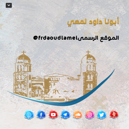
أبونا داود لمعي
الموقع الرسمى
@frdaoudlamei