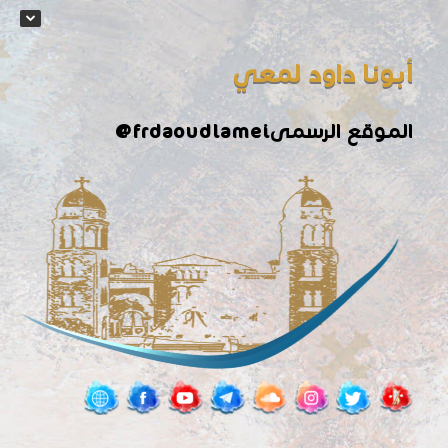
أبونا داود لمعي
الموقع الرسمى
@frdaoudlamei