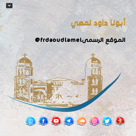
أبونا داود لمعي
الموقع الرسمى
@frdaoudlamei