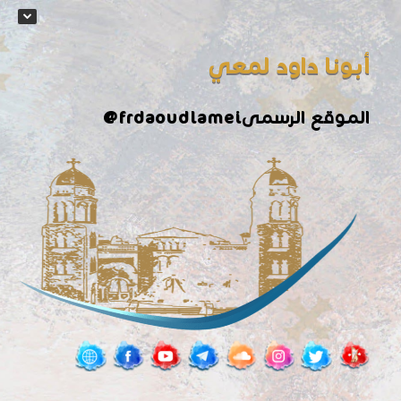
أبونا داود لمعي
الموقع الرسمى
@frdaoudlamei