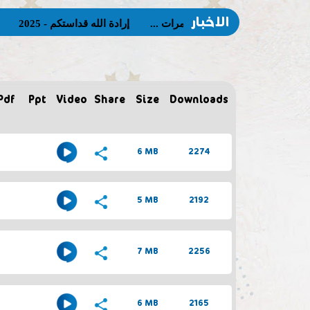
الاخبار
مؤتمرات ...
إرادة الله قداستكم - 2025
تمسّك 
Pdf
Ppt
Video
Share
Size
Downloads
6 MB
2274
5 MB
2192
7 MB
2256
6 MB
2165