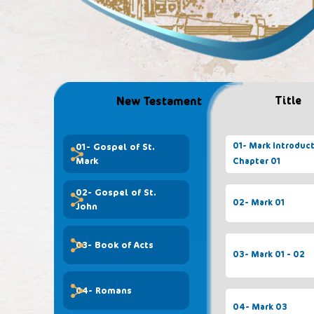
أحدث الإضافات ...
New Testament
Title
01- Mark Introduct
01- Gospel of St.
Mark
Chapter 01
02- Gospel of St.
02- Mark 01
John
03- Book of Acts
03- Mark 01 - 02
04- Romans
04- Mark 03