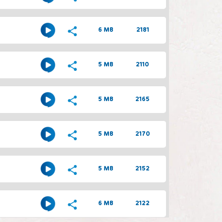
6 MB
2181
5 MB
2110
5 MB
2165
5 MB
2170
5 MB
2152
6 MB
2122