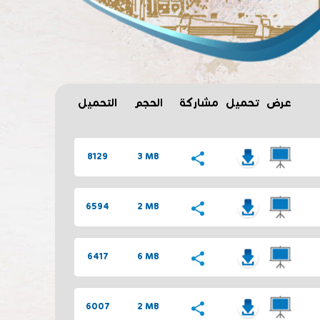
أحدث الإضافات ...
عرض
تحميل
مشاركة
الحجم
التحميل
8129
3 MB
6594
2 MB
6417
6 MB
6007
2 MB