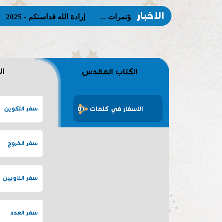
الاخبار
مؤتمرات ...
إرادة الله قداستكم - 2025
تمسّ
الكتاب المقدس
ال
01- الاسفار في كلمات
سفر التكوين
سفر الخروج
سفر اللاويين
سفر العدد