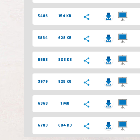
5486
154 KB
5834
628 KB
5553
803 KB
3979
925 KB
6368
1 MB
6783
684 KB