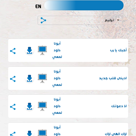
EN
ترانيم
أبونا
أحبك يا رب
داود
لمعي
أبونا
ادينى قلب جديد
داود
لمعي
أبونا
اذ دعوتك
داود
لمعي
أبونا
اراك الهى اراك
داود