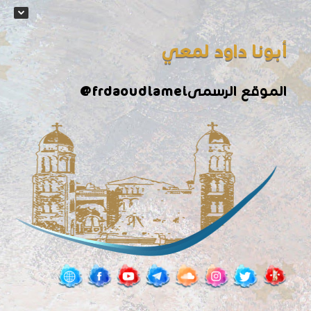
أبونا داود لمعي
الموقع الرسمى
@frdaoudlamei