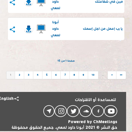
مين في شفاعتك
داود
لمعي
أبونا
يا رب إعمل من اجل إسمك
داود
لمعي
صفحة 1 من 15
1
2
3
4
5
6
7
8
9
10
…
»
»»
English
للمساعدة أو الاقتراحات
Powered by
ChMeetings
حق النشر © 2021 أبونا داود لمعي. جميع الحقوق محفوظة