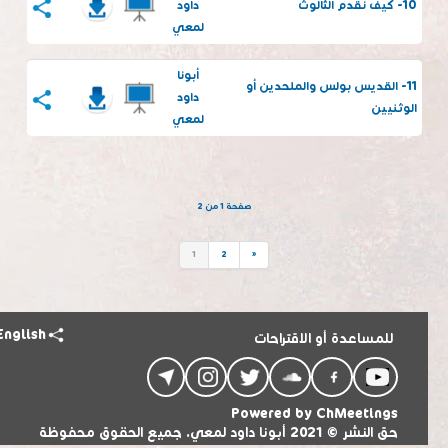
10- كيف نقدم الثالوث
داود
لمعي
أبونا
11- القديس بولس والملحدين أو
داود
الوثنيين
لمعي
صفحة 1 من 2
1
2
»
English
للمساعدة أو الاقتراحات
Powered by
ChMeetings
حق النشر © 2021 أبونا داود لمعي. جميع الحقوق محفوظة