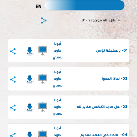
EN
01- هل الله موجود؟
أبونا
01- بالحقيقة نؤمن
داود
لمعي
أبونا
02- لماذا الحدوا
داود
لمعي
أبونا
03- هل صارت الكنائس مقابر لله
داود
لمعي
أبونا
04- الالحاد فى العهد القديم
داود