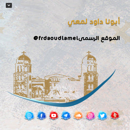
أبونا داود لمعي
الموقع الرسمى
@frdaoudlamei