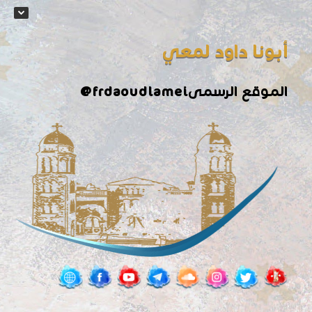
أبونا داود لمعي
الموقع الرسمى
@frdaoudlamei