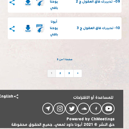
09- تدبيرك فاق العقول ج 2
يوحنا
باقي
أبونا
10- تدبيرك فاق العقول ج 3
يوحنا
باقي
صفحة 1 من 3
1
2
3
»
English
للمساعدة أو الاقتراحات
Powered by
ChMeetings
حق النشر © 2021 أبونا داود لمعي. جميع الحقوق محفوظة