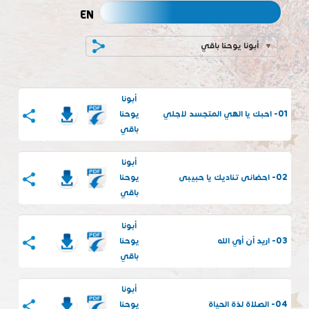
EN
أبونا يوحنا باقي
أبونا
01- احبك يا الهي المتجسد لاجلي
يوحنا
باقي
أبونا
02- احضانى تناديك يا حبيبى
يوحنا
باقي
أبونا
03- اريد أن أري الله
يوحنا
باقي
أبونا
04- الصلاة لذة الحياة
يوحنا